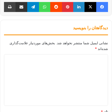
فیس بوک
X
لینکدین
‫پین‌ترست
‫رددیت
واتس آپ
تلگرام
اشتراک گذاری از طریق ایمیل
چا
دیدگاهتان را بنویسید
نشانی ایمیل شما منتشر نخواهد شد.
بخش‌های موردنیاز علامت‌گذاری
شده‌اند
*
د
ی
د
گ
ا
ه
*
نام
*