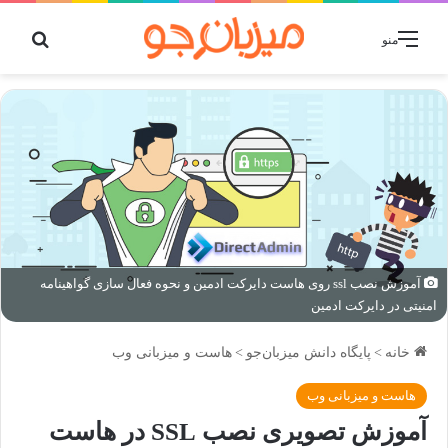
جستج
منو
آموزش نصب ssl روی هاست دایرکت ادمین و نحوه فعال سازی گواهینامه
امنیتی در دایرکت ادمین
خانه
>
پایگاه دانش میزبان‌جو
>
هاست و میزبانی وب
هاست و میزبانی وب
آموزش تصویری نصب SSL در هاست