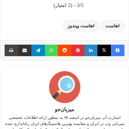
3/5 - (2 امتیاز)
هاست
هاست ویندوز
فیس بوک
X
لینکدین
‫پین‌ترست
‫رددیت
واتس آپ
تلگرام
اشتراک گذاری از طریق ایمیل
چا
میزبان‌جو
استارت آپ میزبان‌جو در اسفند 96 به منظور ارائه اطلاعات تخصصی
میزبانی وب در ایران و مقایسه بهترین هاستینگ‌های ایران راه‌اندازی شده