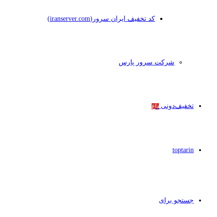
کد تخفیف ایران سرور(iranserver.com)
شرکت سرور پارس
تخفیف‌دونی
داغ
toptarin
جستجو برای