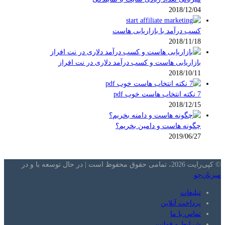
2018/12/04
کسب درآمد با بازاریابی هاست
2018/11/18
بازاریابی هاست و کسب درآمد دلاری در نت افراز
2018/10/11
7 نکته انتخاب هاست خوب pdf
2018/12/15
چگونه هاست و دامین بخریم؟
2019/06/27
© کپی‌رایت 2026، تمامی حقوق محفوظ است | در حال توسعه با
و
در
میزبان‌جو
تبلیغات
پرداخت آنلاین
تماس با ما
شرایط و قوانین