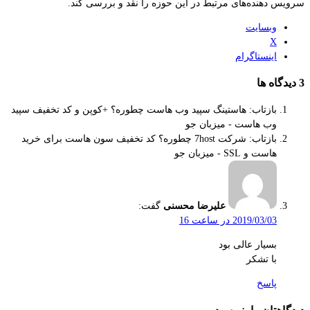
سرویس دهنده‌های مرتبط در این حوزه را نقد و بررسی کند.
وبسایت
X
اینستاگرام
‫3 دیدگاه ها
بازتاب: هاستینگ سپید وب هاست چطوره؟ +کوپن و کد تخفیف سپید
وب هاست - میزبان جو
بازتاب: شرکت 7host چطوره؟ کد تخفیف سون هاست برای خرید
هاست و SSL - میزبان جو
علیرضا محسنی
گفت:
2019/03/03 در ساعت 16
بسیار عالی بود
با تشکر
پاسخ